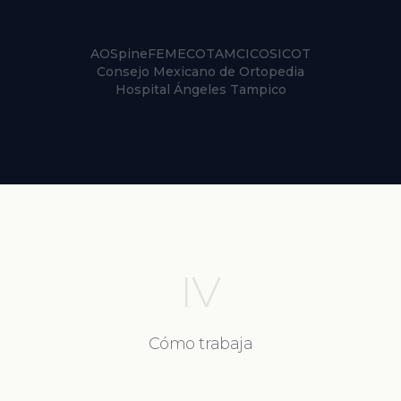
AOSpine
FEMECOT
AMCICO
SICOT
Consejo Mexicano de Ortopedia
Hospital Ángeles Tampico
IV
Cómo trabaja