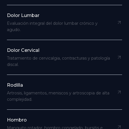
Dolor Lumbar
Evaluación integral del dolor lumbar crónico y
agudo.
Dolor Cervical
Tratamiento de cervicalgia, contracturas y patología
discal.
Rodilla
Artrosis, ligamentos, meniscos y artroscopia de alta
complejidad.
Hombro
Manguito rotador, hombro congelado, bursitis e