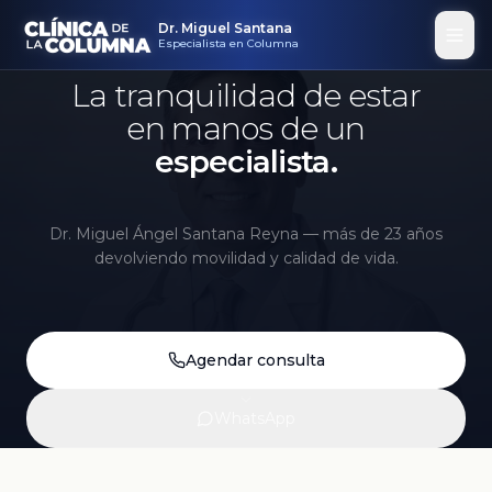
ORTOPEDIA · TRAUMATOLOGÍA · CIRUGÍA DE
COLUMNA
Dr. Miguel Santana
Dr. Miguel Santana
Especialista en Columna
Especialista en Columna
La tranquilidad de estar
en manos de un
especialista.
Dr. Miguel Ángel Santana Reyna — más de 23 años
devolviendo movilidad y calidad de vida.
Agendar consulta
WhatsApp