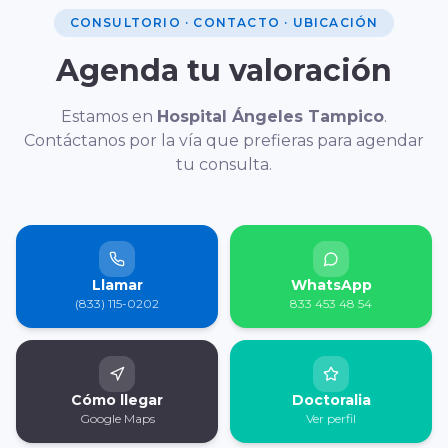
CONSULTORIO · CONTACTO · UBICACIÓN
Agenda tu valoración
Estamos en
Hospital Ángeles Tampico
.
Contáctanos por la vía que prefieras para agendar
tu consulta.
Llamar
WhatsApp
(833) 115-0202
833 453 48 54
Cómo llegar
Doctoralia
Google Maps
Ver perfil